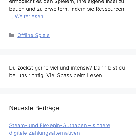
ermöglicht es den Spielern, ihre eigene Insel zu
bauen und zu erweitern, indem sie Ressourcen
…
Weiterlesen
Kategorien
Offline Spiele
Du zockst gerne viel und intensiv? Dann bist du
bei uns richtig. Viel Spass beim Lesen.
Neueste Beiträge
Steam- und Flexepin-Guthaben – sichere
digitale Zahlungsalternativen