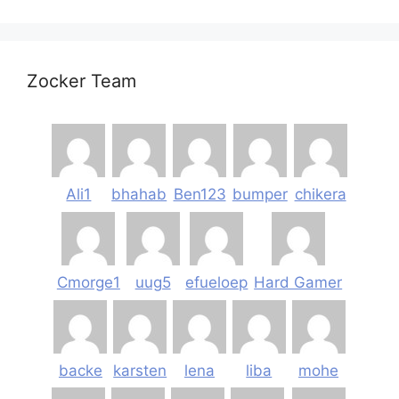
Zocker Team
Ali1
bhahab
Ben123
bumper
chikera
Cmorge1
uug5
efueloep
Hard Gamer
backe
karsten
lena
liba
mohe